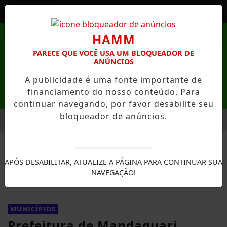
Entrar
FECHAR
HAMM
PARECE QUE VOCÊ USA UM BLOQUEADOR DE
ANÚNCIOS
A publicidade é uma fonte importante de
financiamento do nosso conteúdo. Para
continuar navegando, por favor desabilite seu
bloqueador de anúncios.
MENU
ÕES ABERTAS
PRÁTICAS ESPIRITUAIS QUE PODEM FORTALE
EM ALTA
APÓS DESABILITAR, ATUALIZE A PÁGINA PARA CONTINUAR SUA
NAVEGAÇÃO!
MUNICÍPIOS
Prefeitura de Mandaguari