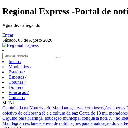
Regional Express -Portal de not
Aguarde, carregando...
Entrar
Sábado, 08 de Agosto 2026
Início
/
Municípios
/
Estados
/
Esportes
/
Colunas
/
Donna
/
Educação
/
Contato
/
MENU
Caminhada na Natureza de Mandaguaçu está com inscrições abertas
objetivo de celebrar a fé e a cultura da paz
Cerca de 13 mil moradores
Orgulho para Maringá, educação municipal conquista nota 7,4 no Ideb
Mandaguari esclarece envio de notificações para atualização do Cadas