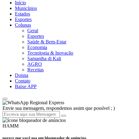
Início
Municípios
Estados
Esportes
Colunas
Geral
Esportes
Saúde & Bem-Estar
Economia
Tecnologia & Inovação
Samantha di Kali
AGRO
Receitas
Donna
Contato
Baixe APP
Regional Express
Envie sua mensagem, respondemos assim que possível ; )
HAMM
parece que você usa um bloqueador de anúncios