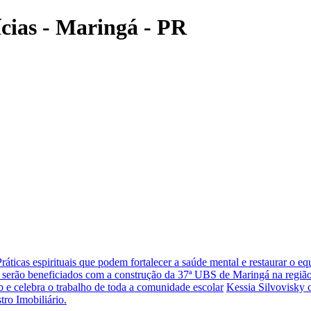
ícias - Maringá - PR
Práticas espirituais que podem fortalecer a saúde mental e restaurar o eq
 serão beneficiados com a construção da 37ª UBS de Maringá na região
 e celebra o trabalho de toda a comunidade escolar
Kessia Silvovisky 
tro Imobiliário.