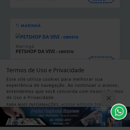
visual
★
★
★
★
★
Saiba +
MANDAGUAÇU
Mandaguaçu
STUDIO ANA CLARINDO Beleza,
Termos de Uso e Privacidade
cosméticos e cuidados...
★
★
★
★
★
Saiba +
Esse site utiliza cookies para melhorar sua
experiência de navegação. Ao continuar o acesso,
entendemos que você concorda com nossos Termos
de Uso e Privacidade.
PARA MAIS INFORMAÇÕES,
ACESSE NOSSOS TERMOS
CLICANDO AQUI
PROSSEGUIR
MANDAGUAÇU