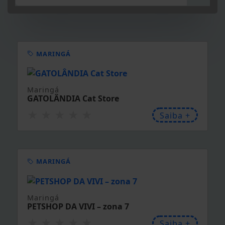
NOVA ESPERANÇA
Nova Esperança
Clínica de estética Palma
★
★
★
★
★
Saiba +
MARINGÁ
Maringá
ATLÂNTICA COPIADORA comunicação