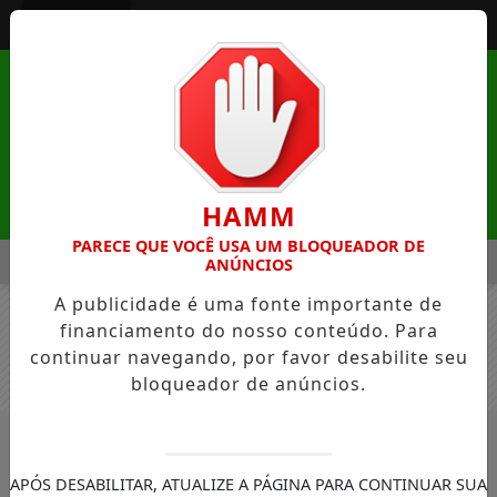
Entrar
HAMM
PARECE QUE VOCÊ USA UM BLOQUEADOR DE
MENU
 NATUREZA DE MANDAGUAÇU ESTÁ COM INSCRIÇÕES ABERTA
ANÚNCIOS
A publicidade é uma fonte importante de
EM ALTA
financiamento do nosso conteúdo. Para
continuar navegando, por favor desabilite seu
bloqueador de anúncios.
/NOTÍCIAS
#SALARIOS
BUSCAR
APÓS DESABILITAR, ATUALIZE A PÁGINA PARA CONTINUAR SUA