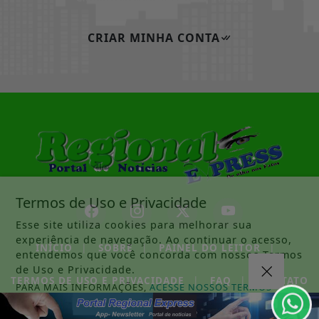
CRIAR MINHA CONTA
Termos de Uso e Privacidade
Esse site utiliza cookies para melhorar sua
experiência de navegação. Ao continuar o acesso,
INÍCIO
|
SOBRE
|
PAINEL DO LEITOR
|
entendemos que você concorda com nossos Termos
de Uso e Privacidade.
TERMOS DE USO E PRIVACIDADE
|
FAQ
|
CONTATO
PARA MAIS INFORMAÇÕES,
ACESSE NOSSOS TERMOS
CLICANDO AQUI