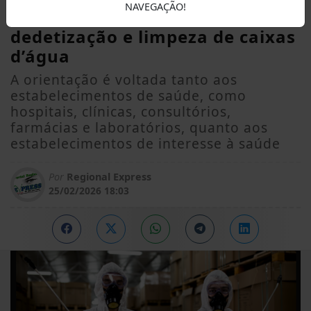
NAVEGAÇÃO!
orienta estabelecimentos sobre
dedetização e limpeza de caixas
d’água
A orientação é voltada tanto aos
estabelecimentos de saúde, como
hospitais, clínicas, consultórios,
farmácias e laboratórios, quanto aos
estabelecimentos de interesse à saúde
Por
Regional Express
25/02/2026 18:03