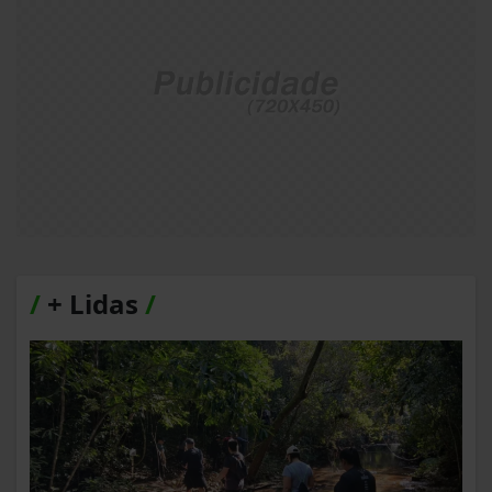
/
+ Lidas
/