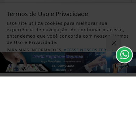
Saiba Mais
Termos de Uso e Privacidade
Esse site utiliza cookies para melhorar sua
experiência de navegação. Ao continuar o acesso,
entendemos que você concorda com nossos Termos
de Uso e Privacidade.
PARA MAIS INFORMAÇÕES,
ACESSE NOSSOS TERMOS
CLICANDO AQUI
PROSSEGUIR
ALIMENTOS
Secretaria de Cultura e Turismo de
Nova Esperança, realiza mapeamento
de...