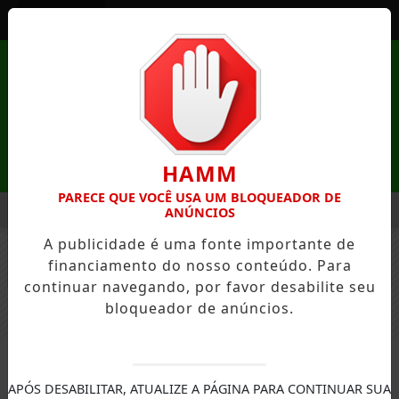
Entrar
HAMM
PARECE QUE VOCÊ USA UM BLOQUEADOR DE
MENU
EZA DE MANDAGUAÇU ESTÁ COM INSCRIÇÕES ABERTAS
PR
ANÚNCIOS
A publicidade é uma fonte importante de
EM ALTA
financiamento do nosso conteúdo. Para
FECHAR
continuar navegando, por favor desabilite seu
bloqueador de anúncios.
MUNICÍPIOS
APÓS DESABILITAR, ATUALIZE A PÁGINA PARA CONTINUAR SUA
Prefeitura de Mandaguari