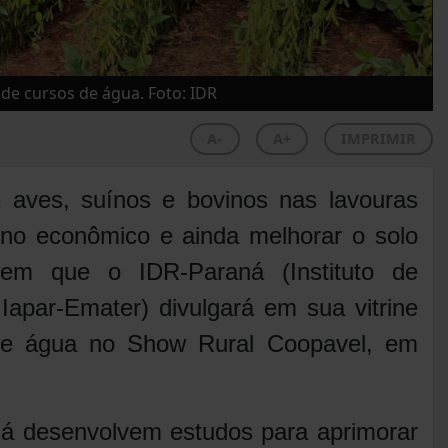
 de cursos de água. Foto: IDR
A-
A+
IMPRIMIR
e aves, suínos e bovinos nas lavouras
rno econômico e ainda melhorar o solo
em que o IDR-Paraná (Instituto de
apar-Emater) divulgará em sua vitrine
o e água no Show Rural Coopavel, em
á desenvolvem estudos para aprimorar