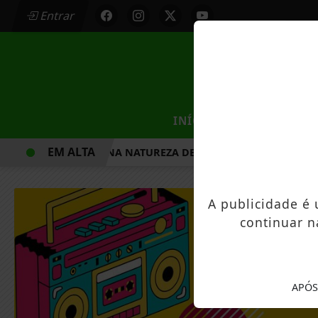
Entrar
/
INÍCIO
MUNICÍPIOS
EM ALTA
CAMINHADA NA NATUREZA DE MANDAGUAÇU ESTÁ COM INS
A publicidade é
continuar n
APÓS