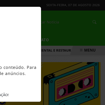
SEXTA-FEIRA, 07 DE AGOSTO 2026
/
EDUCAÇÃO
CONTATO
MENU
TALECER A SAÚDE MENTAL E RESTAURAR O EQUILÍBRIO EMOCI
o conteúdo. Para
de anúncios.
CHAR
AÇÃO!