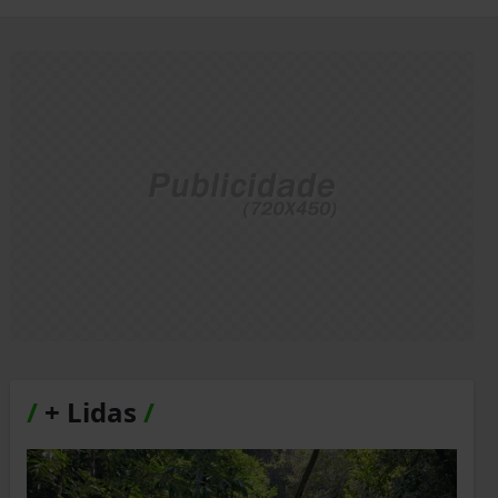
/
+ Lidas
/