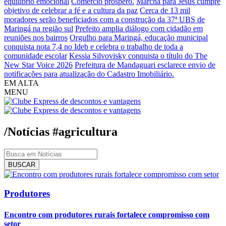
equilíbrio emocional
Comércio próspero.
Marcha para Jesus cumpre
objetivo de celebrar a fé e a cultura da paz
Cerca de 13 mil
moradores serão beneficiados com a construção da 37ª UBS de
Maringá na região sul
Prefeito amplia diálogo com cidadão em
reuniões nos bairros
Orgulho para Maringá, educação municipal
conquista nota 7,4 no Ideb e celebra o trabalho de toda a
comunidade escolar
Kessia Silvovisky conquista o título do The
New Star Voice 2026
Prefeitura de Mandaguari esclarece envio de
notificações para atualização do Cadastro Imobiliário.
EM ALTA
MENU
/Notícias
#agricultura
BUSCAR
Produtores
Encontro com produtores rurais fortalece compromisso com
setor