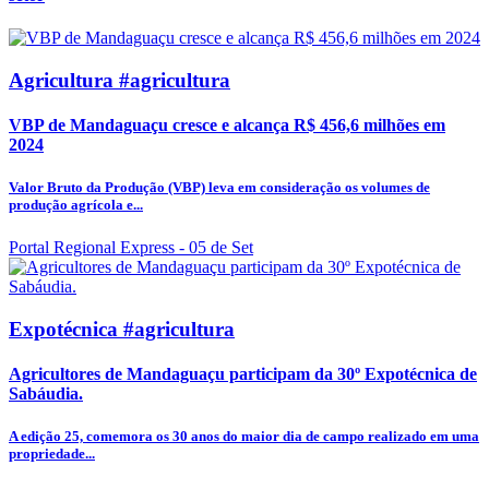
Agricultura #agricultura
VBP de Mandaguaçu cresce e alcança R$ 456,6 milhões em
2024
Valor Bruto da Produção (VBP) leva em consideração os volumes de
produção agrícola e...
Portal Regional Express
- 05 de Set
Expotécnica #agricultura
Agricultores de Mandaguaçu participam da 30º Expotécnica de
Sabáudia.
A edição 25, comemora os 30 anos do maior dia de campo realizado em uma
propriedade...