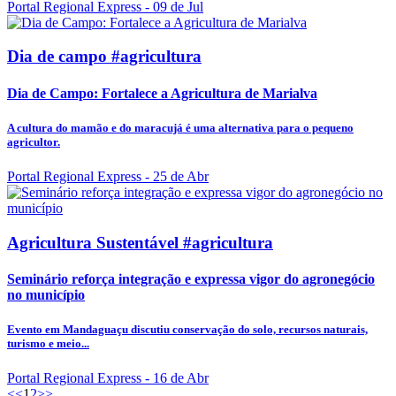
Portal Regional Express
- 09 de Jul
Dia de campo #agricultura
Dia de Campo: Fortalece a Agricultura de Marialva
A cultura do mamão e do maracujá é uma alternativa para o pequeno
agricultor.
Portal Regional Express
- 25 de Abr
Agricultura Sustentável #agricultura
Seminário reforça integração e expressa vigor do agronegócio
no município
Evento em Mandaguaçu discutiu conservação do solo, recursos naturais,
turismo e meio...
Portal Regional Express
- 16 de Abr
<<
1
2
>>