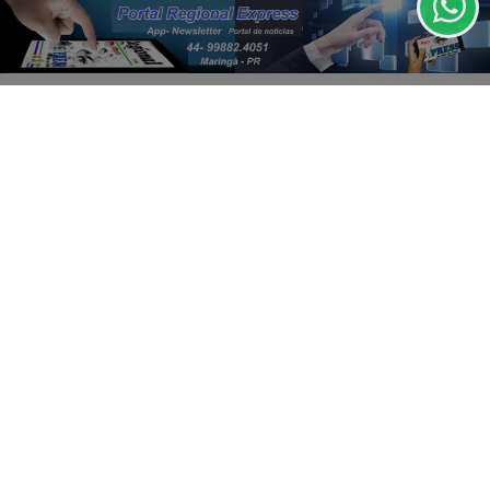
CLICANDO AQUI
Você pode ler matérias exclusivas, anunciar
PROSSEGUIR
classificados e muito mais!
CRIAR MINHA CONTA
INÍCIO
|
SOBRE
|
PAINEL DO LEITOR
|