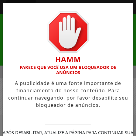
Entrar
HAMM
PARECE QUE VOCÊ USA UM BLOQUEADOR DE
MENU
ATUREZA DE MANDAGUAÇU ESTÁ COM INSCRIÇÕES ABERTAS
ANÚNCIOS
A publicidade é uma fonte importante de
EM ALTA
financiamento do nosso conteúdo. Para
continuar navegando, por favor desabilite seu
bloqueador de anúncios.
/NOTÍCIAS
#SELECAO
APÓS DESABILITAR, ATUALIZE A PÁGINA PARA CONTINUAR SUA
BUSCAR