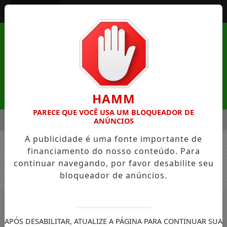
Entrar
HAMM
PARECE QUE VOCÊ USA UM BLOQUEADOR DE
MENU
A NATUREZA DE MANDAGUAÇU ESTÁ COM INSCRIÇÕES ABERT
ANÚNCIOS
A publicidade é uma fonte importante de
EM ALTA
financiamento do nosso conteúdo. Para
continuar navegando, por favor desabilite seu
bloqueador de anúncios.
/NOTÍCIAS
#LASER
BUSCAR
APÓS DESABILITAR, ATUALIZE A PÁGINA PARA CONTINUAR SUA