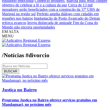
equilíbrio emocional
Comércio próspero.
Marcha para Jesus cumpre
objetivo de celebrar a fé e a cultura da paz
Cerca de 13 mil
moradores serão beneficiados com a construção da 37ª UBS de
Maringá na região sul
Prefeito amplia diálogo com cidadão em
reuniões nos bairros
Implantação de Posto Avançado do Detran
reforça avanços
Inveja disfarçada de amizade
Fim da Copa do
Mundo não encerra oportunidades
EM ALTA
MENU
/Notícias
#divorcio
BUSCAR
Justiça no Bairro
Programa Justiça no Bairro oferece serviços gratuitos em
Mandaguari, no próximo mês