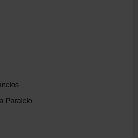
aneios
a Paralelo