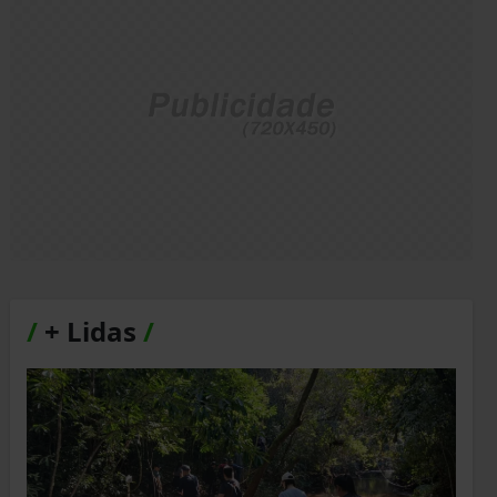
/
+ Lidas
/