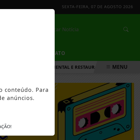
SEXTA-FEIRA, 07 DE AGOSTO 2026
/
EDUCAÇÃO
CONTATO
MENU
TALECER A SAÚDE MENTAL E RESTAURAR O EQUILÍBRIO EMOCI
o conteúdo. Para
de anúncios.
CHAR
AÇÃO!