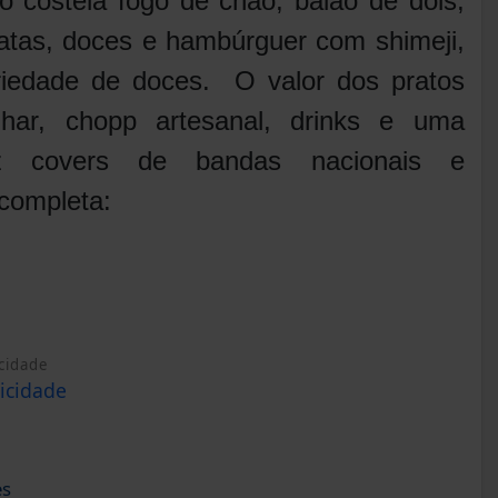
o costela fogo de chão, baião de dois,
atatas, doces e hambúrguer com shimeji,
iedade de doces. O valor dos pratos
r, chopp artesanal, drinks e uma
az covers de bandas nacionais e
 completa:
cidade
es