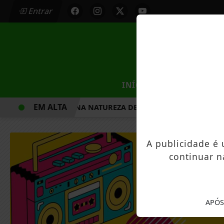
Entrar
/
INÍCIO
MUNICÍPIOS
EM ALTA
CAMINHADA NA NATUREZA DE MANDAGUAÇU ESTÁ COM INS
A publicidade é
continuar n
APÓS