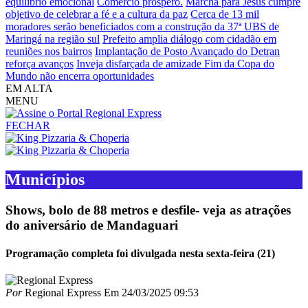
equilíbrio emocional
Comércio próspero.
Marcha para Jesus cumpre
objetivo de celebrar a fé e a cultura da paz
Cerca de 13 mil
moradores serão beneficiados com a construção da 37ª UBS de
Maringá na região sul
Prefeito amplia diálogo com cidadão em
reuniões nos bairros
Implantação de Posto Avançado do Detran
reforça avanços
Inveja disfarçada de amizade
Fim da Copa do
Mundo não encerra oportunidades
EM ALTA
MENU
FECHAR
Municípios
Shows, bolo de 88 metros e desfile- veja as atrações
do aniversário de Mandaguari
Programação completa foi divulgada nesta sexta-feira (21)
Por
Regional Express
Em
24/03/2025 09:53