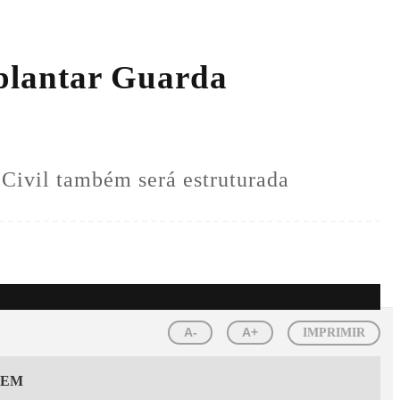
mplantar Guarda
 Civil também será estruturada
A-
A+
IMPRIMIR
GEM