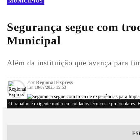
MUNICÍPIOS
Segurança segue com tro
Municipal
Além da instituição que avança para fu
Por
Regional Express
Em
18/07/2025 15:53
O trabalho é exigente muito em cuidados técnicos e protocolares
ES