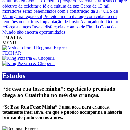
equilíbrio emocional
Comércio próspero.
Marcha para Jesus cumpre
objetivo de celebrar a fé e a cultura da paz
Cerca de 13 mil
moradores serão beneficiados com a construção da 37ª UBS de
Maringá na região sul
Prefeito amplia diálogo com cidadão em
reuniões nos bairros
Implantação de Posto Avançado do Detran
reforça avanços
Inveja disfarçada de amizade
Fim da Copa do
Mundo não encerra oportunidades
EM ALTA
MENU
FECHAR
Estados
“Se essa rua fosse minha”: espetáculo premiado
chega ao Guairinha no mês das crianças.
“Se Essa Rua Fosse Minha” é uma peça para crianças,
totalmente interativa, em que o público acompanha a história
brincando junto com os atores.