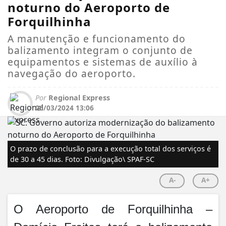
noturno do Aeroporto de
Forquilhinha
A manutenção e funcionamento do
balizamento integram o conjunto de
equipamentos e sistemas de auxílio à
navegação do aeroporto.
Por
Regional Express
06/03/2024 13:06
O prazo de conclusão para a execução total dos serviços é
de 30 a 45 dias. Foto: Divulgação\ SPAF-SC
A-
A+
O Aeroporto de Forquilhinha –