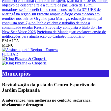
equilíbrio emocional
Comércio próspero.
Marcha para Jesus cumpre
objetivo de celebrar a fé e a cultura da paz
Cerca de 13 mil
moradores serão beneficiados com a construção da 37ª UBS de
Maringá na região sul
Prefeito amplia diálogo com cidadão em
reuniões nos bairros
Orgulho para Maringá, educação municipal
conquista nota 7,4 no Ideb e celebra o trabalho de toda a
comunidade escolar
Kessia Silvovisky conquista o título do The
New Star Voice 2026
Prefeitura de Mandaguari esclarece envio de
notificações para atualização do Cadastro Imobiliário.
EM ALTA
MENU
FECHAR
Municípios
Revitalização da pista do Centro Esportivo do
Jardim Esplanada
A intervenção, visa melhorias no conforto, segurança,
nivelamento e drenagem