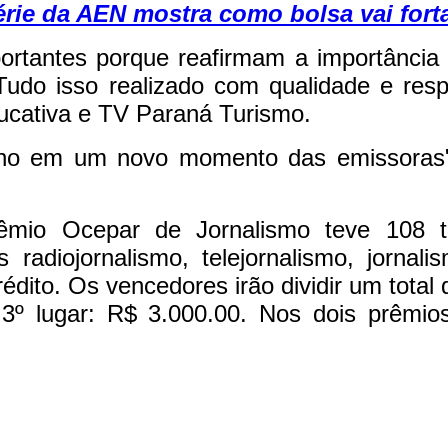
rie da AEN mostra como bolsa vai forta
antes porque reafirmam a importância do
Tudo isso realizado com qualidade e res
ucativa e TV Paraná Turismo.
ho em um novo momento das emissoras", r
io Ocepar de Jornalismo teve 108 tra
s radiojornalismo, telejornalismo, jorna
édito. Os vencedores irão dividir um tota
 3º lugar: R$ 3.000.00. Nos dois prêmio