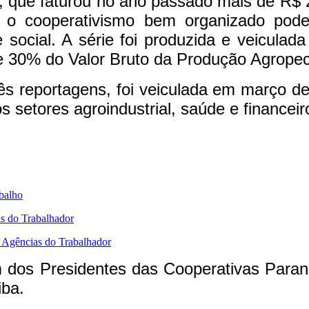
 que faturou no ano passado mais de R$ 2
 o cooperativismo bem organizado pode
ocial. A série foi produzida e veiculad
ase 30% do Valor Bruto da Produção Agrope
ês reportagens, foi veiculada em março d
s setores agroindustrial, saúde e financeir
abalho
s do Trabalhador
s Agências do Trabalhador
dos Presidentes das Cooperativas Parana
iba.