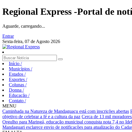
Regional Express -Portal de not
Aguarde, carregando...
Entrar
Sexta-feira, 07 de Agosto 2026
Início
/
Municípios
/
Estados
/
Esportes
/
Colunas
/
Donna
/
Educação
/
Contato
/
MENU
Caminhada na Natureza de Mandaguaçu está com inscrições abertas
objetivo de celebrar a fé e a cultura da paz
Cerca de 13 mil moradores
Orgulho para Maringá, educação municipal conquista nota 7,4 no Ideb
Mandaguari esclarece envio de notificações para atualização do Cadas