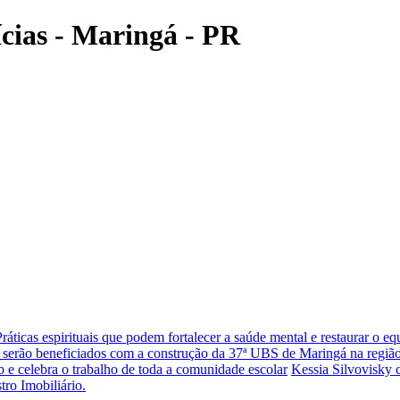
ícias - Maringá - PR
Práticas espirituais que podem fortalecer a saúde mental e restaurar o eq
 serão beneficiados com a construção da 37ª UBS de Maringá na região
 e celebra o trabalho de toda a comunidade escolar
Kessia Silvovisky 
tro Imobiliário.