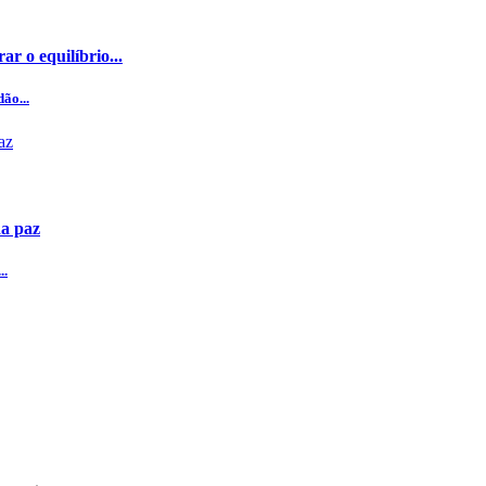
ar o equilíbrio...
ão...
da paz
..