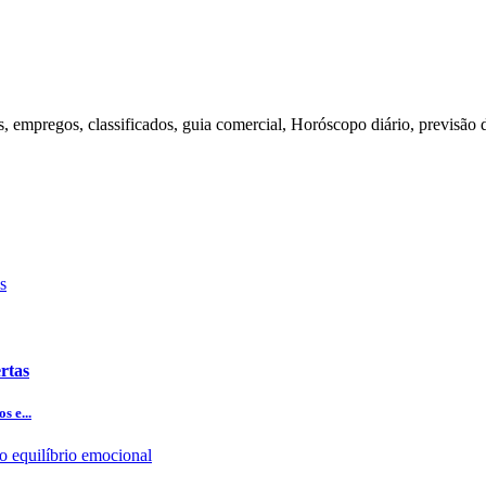
s, empregos, classificados, guia comercial, Horóscopo diário, previsão 
rtas
s e...