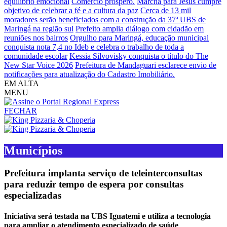
equilíbrio emocional
Comércio próspero.
Marcha para Jesus cumpre
objetivo de celebrar a fé e a cultura da paz
Cerca de 13 mil
moradores serão beneficiados com a construção da 37ª UBS de
Maringá na região sul
Prefeito amplia diálogo com cidadão em
reuniões nos bairros
Orgulho para Maringá, educação municipal
conquista nota 7,4 no Ideb e celebra o trabalho de toda a
comunidade escolar
Kessia Silvovisky conquista o título do The
New Star Voice 2026
Prefeitura de Mandaguari esclarece envio de
notificações para atualização do Cadastro Imobiliário.
EM ALTA
MENU
FECHAR
Municípios
Prefeitura implanta serviço de teleinterconsultas
para reduzir tempo de espera por consultas
especializadas
Iniciativa será testada na UBS Iguatemi e utiliza a tecnologia
para ampliar o atendimento especializado de saúde