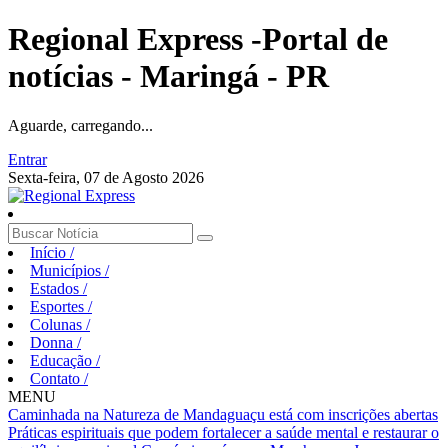
Regional Express -Portal de
notícias - Maringá - PR
Aguarde, carregando...
Entrar
Sexta-feira, 07 de Agosto 2026
Início
/
Municípios
/
Estados
/
Esportes
/
Colunas
/
Donna
/
Educação
/
Contato
/
MENU
Caminhada na Natureza de Mandaguaçu está com inscrições abertas
Práticas espirituais que podem fortalecer a saúde mental e restaurar o