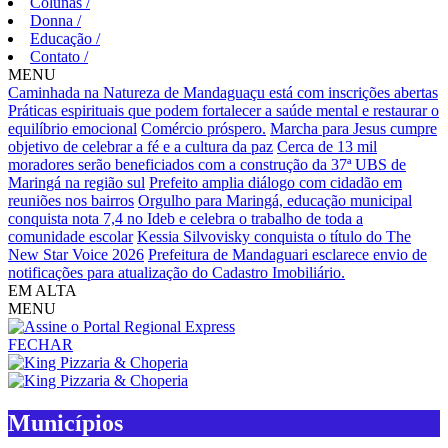
Colunas
/
Donna
/
Educação
/
Contato
/
MENU
Caminhada na Natureza de Mandaguaçu está com inscrições abertas
Práticas espirituais que podem fortalecer a saúde mental e restaurar o
equilíbrio emocional
Comércio próspero.
Marcha para Jesus cumpre
objetivo de celebrar a fé e a cultura da paz
Cerca de 13 mil
moradores serão beneficiados com a construção da 37ª UBS de
Maringá na região sul
Prefeito amplia diálogo com cidadão em
reuniões nos bairros
Orgulho para Maringá, educação municipal
conquista nota 7,4 no Ideb e celebra o trabalho de toda a
comunidade escolar
Kessia Silvovisky conquista o título do The
New Star Voice 2026
Prefeitura de Mandaguari esclarece envio de
notificações para atualização do Cadastro Imobiliário.
EM ALTA
MENU
FECHAR
Municípios