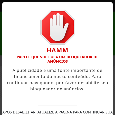
Entrar
HAMM
PARECE QUE VOCÊ USA UM BLOQUEADOR DE
MENU
EZA DE MANDAGUAÇU ESTÁ COM INSCRIÇÕES ABERTAS
PR
ANÚNCIOS
A publicidade é uma fonte importante de
EM ALTA
financiamento do nosso conteúdo. Para
FECHAR
continuar navegando, por favor desabilite seu
bloqueador de anúncios.
MUNICÍPIOS
APÓS DESABILITAR, ATUALIZE A PÁGINA PARA CONTINUAR SUA
Prefeitos da região se reúnem