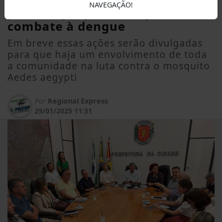
NAVEGAÇÃO!
para traçar plano conjunto de
combate à dengue
Em breve essas ações serão divulgadas
para que haja um envolvimento de toda
a comunidade na luta contra o mosquito
Aedes aegypti
Por
Regional Express
29/01/2025 11:31