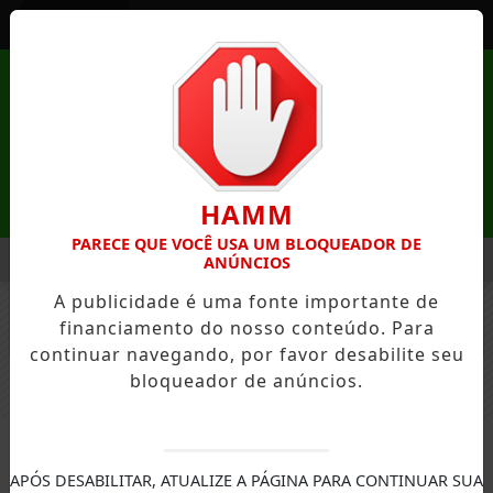
Entrar
HAMM
PARECE QUE VOCÊ USA UM BLOQUEADOR DE
MENU
REZA DE MANDAGUAÇU ESTÁ COM INSCRIÇÕES ABERTAS
P
ANÚNCIOS
A publicidade é uma fonte importante de
EM ALTA
financiamento do nosso conteúdo. Para
FECHAR
continuar navegando, por favor desabilite seu
bloqueador de anúncios.
ESTADOS
APÓS DESABILITAR, ATUALIZE A PÁGINA PARA CONTINUAR SUA
PR: Pagamento da taxa de