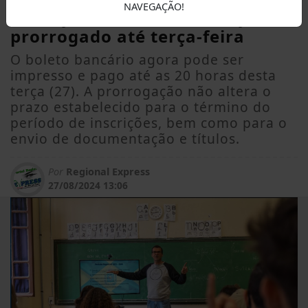
NAVEGAÇÃO!
inscrição do PSS da Educação é
prorrogado até terça-feira
O boleto bancário agora pode ser
impresso e pago até as 20 horas desta
terça (27). A prorrogação não altera o
prazo estabelecido para o término do
período de inscrições, bem como para o
envio de documentação e títulos.
Por
Regional Express
27/08/2024 13:06