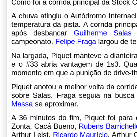
Como foi a corrida principal da Stock 
A chuva atingiu o Autódromo Internaci
temperatura da pista. A corrida princ
após desbancar
Guilherme Salas
campeonato,
Felipe Fraga
largou de te
Na largada, Piquet manteve a dianteira
e o #33 abria vantagem de 1s3. Qua
momento em que a punição de drive-th
Piquet anotou a melhor volta da corr
sobre Salas. Fraga
seguia na busca 
Massa
se aproximar.
A 36 minutos do fim, Piquet
foi para
Zonta, Cacá Bueno,
Rubens Barrichell
Arthur Leist,
Ricardo Maurício
, Arthur