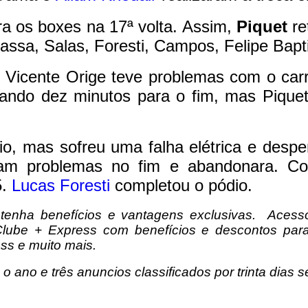
ara os boxes na 17ª volta. Assim,
Piquet
re
assa, Salas, Foresti, Campos, Felipe Bapt
, Vicente Orige
teve problemas com o carro
ltando dez minutos para o fim, mas Piquet
o, mas sofreu uma falha elétrica e desp
ram problemas no fim e abandonara. C
5.
Lucas Foresti
completou o pódio.
tenha benefícios e vantagens exclusivas. Acess
Clube + Express com benefícios e descontos para
ess e muito mais.
o ano e três anuncios classificados por trinta dias 