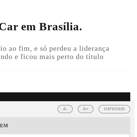
Car em Brasília.
o ao fim, e só perdeu a liderança
ndo e ficou mais perto do título
A-
A+
IMPRIMIR
GEM