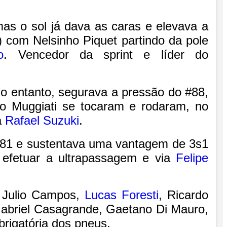
mas o sol já dava as caras e elevava a
) com Nelsinho Piquet partindo da pole
o
. Vencedor da sprint e líder do
no entanto, segurava a pressão do #88,
o Muggiati se tocaram e rodaram, no
a
Rafael Suzuki
.
s581 e sustentava uma vantagem de 3s1
 efetuar a ultrapassagem e via
Felipe
, Julio Campos,
Lucas Foresti
, Ricardo
Gabriel Casagrande, Gaetano Di Mauro,
brigatória dos pneus.