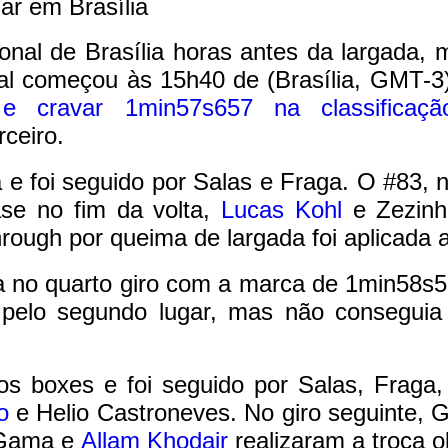
Car em Brasília
onal de Brasília horas antes da largada, 
ipal começou às 15h40 de (Brasília, GMT-3
e cravar 1min57s657 na classificaçã
rceiro.
 e foi seguido por Salas
e Fraga. O #83, 
se no fim da volta,
Lucas Kohl
e Zezinh
rough por queima de largada foi aplicada 
ida no quarto giro com a marca de 1min58
pelo segundo lugar, mas não conseguia
 os boxes e foi seguido por Salas, Fraga
o
e Helio Castroneves. No giro seguinte, 
 Gama e
Allam Khodair
realizaram a troca o