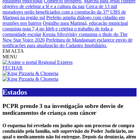
equilíbrio emocional
Comércio próspero.
Marcha para Jesus cumpre
objetivo de celebrar a fé e a cultura da paz
Cerca de 13 mil
moradores serão beneficiados com a construção da 37ª UBS de
Maringá na região sul
Prefeito amplia diálogo com cidadão em
reuniões nos bairros
Orgulho para Maringá, educação municipal
conquista nota 7,4 no Ideb e celebra o trabalho de toda a
comunidade escolar
Kessia Silvovisky conquista o título do The
New Star Voice 2026
Prefeitura de Mandaguari esclarece envio de
notificações para atualização do Cadastro Imobiliário.
EM ALTA
MENU
FECHAR
Estados
PCPR prende 3 na investigação sobre desvio de
medicamentos de criança com câncer
O esquema foi revelado em junho após um processo de compra
conduzido pela família, sob supervisão do Poder Judiciário, no
qual o medicamento não foi entregue. Depois da denúncia, além