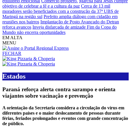
equilíbrio emocional
Comércio próspero.
Marcha para Jesus cumpre
objetivo de celebrar a fé e a cultura da paz
Cerca de 13 mil
moradores serão beneficiados com a construção da 37ª UBS de
Maringá na região sul
Prefeito amplia diálogo com cidadão em
reuniões nos bairros
Implantação de Posto Avançado do Detran
reforça avanços
Inveja disfarçada de amizade
Fim da Copa do
Mundo não encerra oportunidades
EM ALTA
MENU
FECHAR
Estados
Paraná reforça alerta contra sarampo e orienta
viajantes sobre vacinação e prevenção
A orientação da Secretaria considera a circulação do vírus em
diferentes países e o maior deslocamento de pessoas durante
férias, feriados prolongados e eventos com grande concentração
de público.