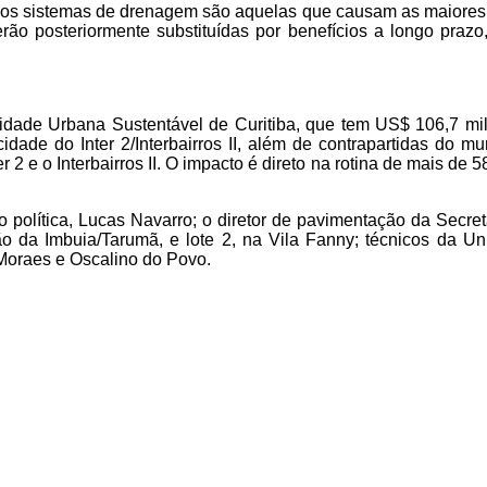
os sistemas de drenagem são aquelas que causam as maiores al
posteriormente substituídas por benefícios a longo prazo, co
idade Urbana Sustentável de Curitiba, que tem US$ 106,7 mi
ade do Inter 2/Interbairros II, além de contrapartidas do mu
r 2 e o Interbairros II. O impacto é direto na rotina de mais de 
 política, Lucas Navarro; o diretor de pavimentação da Secre
o da Imbuia/Tarumã, e lote 2, na Vila Fanny; técnicos da Un
Moraes e Oscalino do Povo.