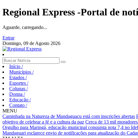
Regional Express -Portal de not
Aguarde, carregando...
Entrar
Domingo, 09 de Agosto 2026
Início
/
Municípios
/
Estados
/
Esportes
/
Colunas
/
Donna
/
Educação
/
Contato
/
MENU
Caminhada na Natureza de Mandaguaçu está com inscrições abertas
objetivo de celebrar a fé e a cultura da paz
Cerca de 13 mil moradores
Orgulho para Maringá, educação municipal conquista nota 7,4 no Ideb
Mandaguari esclarece envio de notificações para atualização do Cadas