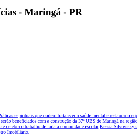
ícias - Maringá - PR
Práticas espirituais que podem fortalecer a saúde mental e restaurar o eq
 serão beneficiados com a construção da 37ª UBS de Maringá na região
 e celebra o trabalho de toda a comunidade escolar
Kessia Silvovisky 
tro Imobiliário.