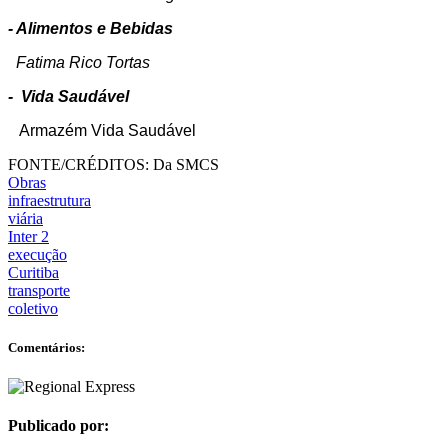
- Alimentos e Bebidas
Fatima Rico Tortas
- Vida Saudável
Armazém Vida Saudável
FONTE/CRÉDITOS:
Da SMCS
Obras
infraestrutura
viária
Inter 2
execução
Curitiba
transporte
coletivo
Comentários:
Publicado por: