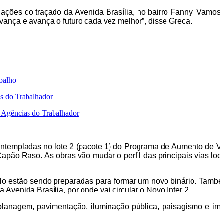
ões do traçado da Avenida Brasília, no bairro Fanny. Vamos in
vança e avança o futuro cada vez melhor”, disse Greca.
abalho
s do Trabalhador
s Agências do Trabalhador
ontempladas no lote 2 (pacote 1) do Programa de Aumento de V
Capão Raso. As obras vão mudar o perfil das principais vias loc
llo estão sendo preparadas para formar um novo binário. Tamb
 Avenida Brasília, por onde vai circular o Novo Inter 2.
lanagem, pavimentação, iluminação pública, paisagismo e imp