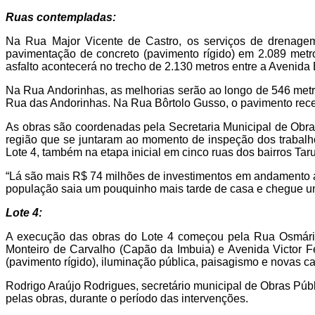
Ruas contempladas:
Na Rua Major Vicente de Castro, os serviços de drenagem
pavimentação de concreto (pavimento rígido) em 2.089 metro
asfalto acontecerá no trecho de 2.130 metros entre a Avenida 
Na Rua Andorinhas, as melhorias serão ao longo de 546 metro
Rua das Andorinhas. Na Rua Bôrtolo Gusso, o pavimento rec
As obras são coordenadas pela Secretaria Municipal de Obras
região que se juntaram ao momento de inspeção dos trabalhos
Lote 4, também na etapa inicial em cinco ruas dos bairros Ta
“Lá são mais R$ 74 milhões de investimentos em andamento a 
população saia um pouquinho mais tarde de casa e chegue u
Lote 4:
A execução das obras do Lote 4 começou pela Rua Osmário
Monteiro de Carvalho (Capão da Imbuia) e Avenida Victor F
(pavimento rígido), iluminação pública, paisagismo e novas c
Rodrigo Araújo Rodrigues, secretário municipal de Obras Púb
pelas obras, durante o período das intervenções.