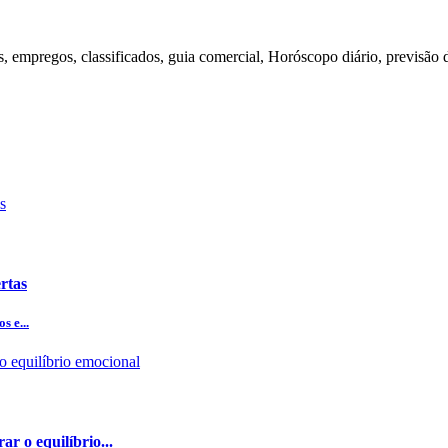
s, empregos, classificados, guia comercial, Horóscopo diário, previsão 
rtas
s e...
ar o equilíbrio...