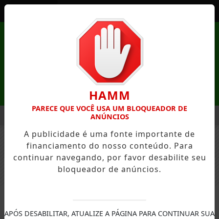
Entrar
HAMM
PARECE QUE VOCÊ USA UM BLOQUEADOR DE
MENU
UREZA DE MANDAGUAÇU ESTÁ COM INSCRIÇÕES ABERTAS
P
ANÚNCIOS
A publicidade é uma fonte importante de
EM ALTA
financiamento do nosso conteúdo. Para
FECHAR
continuar navegando, por favor desabilite seu
bloqueador de anúncios.
ESPORTES
APÓS DESABILITAR, ATUALIZE A PÁGINA PARA CONTINUAR SUA
Nascar: Denny Hamilin vence