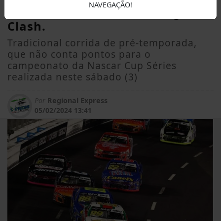
NAVEGAÇÃO!
abertura 2024 no Busch Light
Clash.
Tradicional corrida de pré-temporada,
que não conta pontos para o
campeonato da Nascar Cup Séries
realizada neste sábado (3)
Por
Regional Express
05/02/2024 13:41