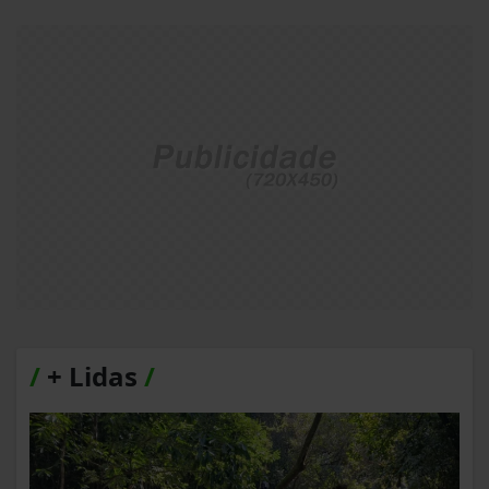
/
+ Lidas
/