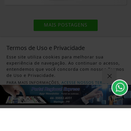
MAIS POSTAGENS
Termos de Uso e Privacidade
Esse site utiliza cookies para melhorar sua
experiência de navegação. Ao continuar o acesso,
entendemos que você concorda com nossos Termos
de Uso e Privacidade.
PARA MAIS INFORMAÇÕES,
ACESSE NOSSOS TERMOS
Não possui uma conta?
CLICANDO AQUI
PROSSEGUIR
Você pode ler matérias exclusivas, anunciar
classificados e muito mais!
CRIAR MINHA CONTA