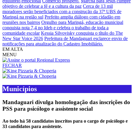
equilíbrio emocional
Comércio próspero.
Marcha para Jesus cumpre
objetivo de celebrar a fé e a cultura da paz
Cerca de 13 mil
moradores serão beneficiados com a construção da 37ª UBS de
Maringá na região sul
Prefeito amplia diálogo com cidadão em
reuniões nos bairros
Orgulho para Maringá, educação municipal
conquista nota 7,4 no Ideb e celebra o trabalho de toda a
comunidade escolar
Kessia Silvovisky conquista o título do The
New Star Voice 2026
Prefeitura de Mandaguari esclarece envio de
notificações para atualização do Cadastro Imobiliário.
EM ALTA
MENU
FECHAR
Municípios
Mandaguari divulga homologação das inscrições do
PSS para psicólogo e assistente social
Ao todo há 58 candidatos inscritos para o cargo de psicólogo e
33 candidatos para assistente.