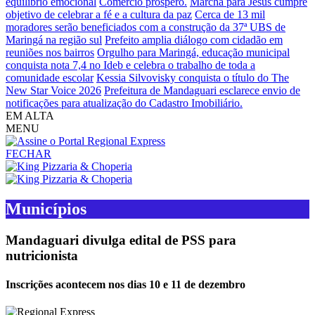
equilíbrio emocional
Comércio próspero.
Marcha para Jesus cumpre
objetivo de celebrar a fé e a cultura da paz
Cerca de 13 mil
moradores serão beneficiados com a construção da 37ª UBS de
Maringá na região sul
Prefeito amplia diálogo com cidadão em
reuniões nos bairros
Orgulho para Maringá, educação municipal
conquista nota 7,4 no Ideb e celebra o trabalho de toda a
comunidade escolar
Kessia Silvovisky conquista o título do The
New Star Voice 2026
Prefeitura de Mandaguari esclarece envio de
notificações para atualização do Cadastro Imobiliário.
EM ALTA
MENU
FECHAR
Municípios
Mandaguari divulga edital de PSS para
nutricionista
Inscrições acontecem nos dias 10 e 11 de dezembro