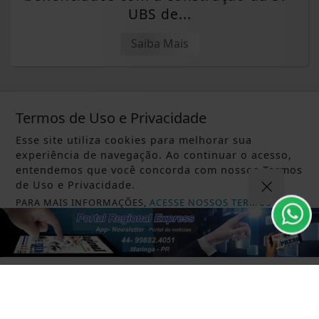
UBS de...
Saiba Mais
Termos de Uso e Privacidade
Esse site utiliza cookies para melhorar sua
experiência de navegação. Ao continuar o acesso,
entendemos que você concorda com nossos Termos
de Uso e Privacidade.
PARA MAIS INFORMAÇÕES,
ACESSE NOSSOS TERMOS
CLICANDO AQUI
PROSSEGUIR
CAMINHADA NATUREZA
Caminhada na Natureza de
Mandaguaçu está com inscrições