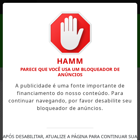
Entrar
HAMM
PARECE QUE VOCÊ USA UM BLOQUEADOR DE
MENU
ZA DE MANDAGUAÇU ESTÁ COM INSCRIÇÕES ABERTAS
PRÁT
ANÚNCIOS
A publicidade é uma fonte importante de
EM ALTA
financiamento do nosso conteúdo. Para
FECHAR
continuar navegando, por favor desabilite seu
bloqueador de anúncios.
ESTADOS
APÓS DESABILITAR, ATUALIZE A PÁGINA PARA CONTINUAR SUA
Governador apresenta a 2ª