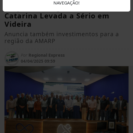
NAVEGAÇÃO!
edição do Programa Santa
Catarina Levada a Sério em
Videira
Anuncia também investimentos para a
região da AMARP
Por
Regional Express
04/04/2025 09:59