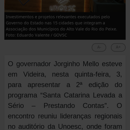
Investimentos e projetos relevantes executados pelo
Governo do Estado nas 15 cidades que integram a
Associação dos Municípios do Alto Vale do Rio do Peixe.
Foto: Eduardo Valente / GOVSC
A-
A+
O governador Jorginho Mello esteve
em Videira, nesta quinta-feira, 3,
para apresentar a 2ª edição do
programa “Santa Catarina Levada a
Sério – Prestando Contas”. O
encontro reuniu lideranças regionais
no auditório da Unoesc, onde foram