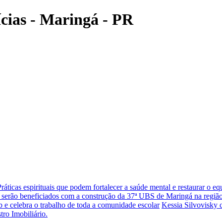
ícias - Maringá - PR
Práticas espirituais que podem fortalecer a saúde mental e restaurar o eq
 serão beneficiados com a construção da 37ª UBS de Maringá na região
 e celebra o trabalho de toda a comunidade escolar
Kessia Silvovisky 
tro Imobiliário.