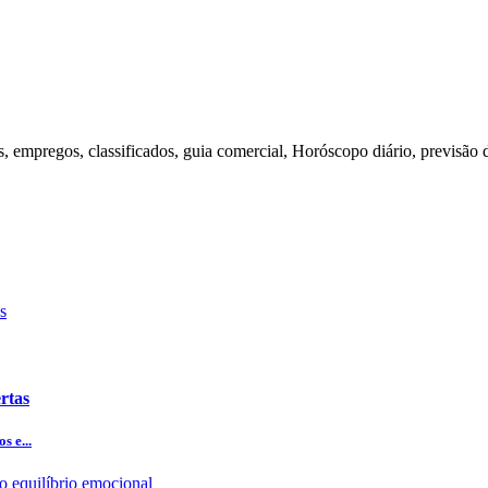
s, empregos, classificados, guia comercial, Horóscopo diário, previsão 
rtas
s e...