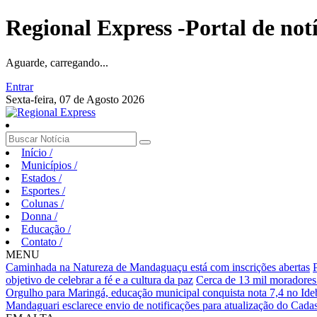
Regional Express -Portal de not
Aguarde, carregando...
Entrar
Sexta-feira, 07 de Agosto 2026
Início
/
Municípios
/
Estados
/
Esportes
/
Colunas
/
Donna
/
Educação
/
Contato
/
MENU
Caminhada na Natureza de Mandaguaçu está com inscrições abertas
objetivo de celebrar a fé e a cultura da paz
Cerca de 13 mil moradores
Orgulho para Maringá, educação municipal conquista nota 7,4 no Ideb
Mandaguari esclarece envio de notificações para atualização do Cadas