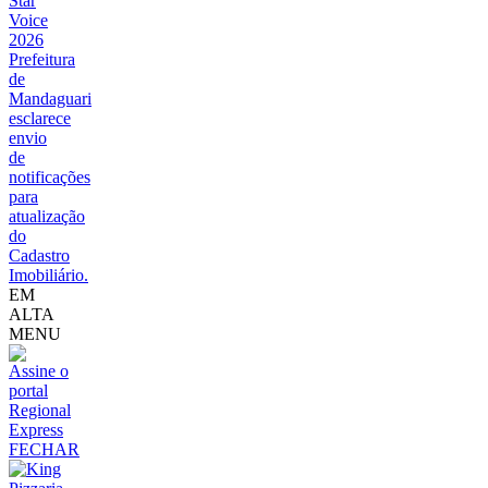
Star
Voice
2026
Prefeitura
de
Mandaguari
esclarece
envio
de
notificações
para
atualização
do
Cadastro
Imobiliário.
EM
ALTA
MENU
FECHAR