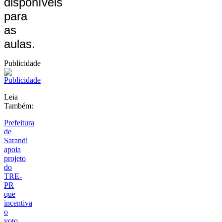
disponíveis
para
as
aulas.
Publicidade
Leia
Também:
Prefeitura
de
Sarandi
apoia
projeto
do
TRE-
PR
que
incentiva
o
voto