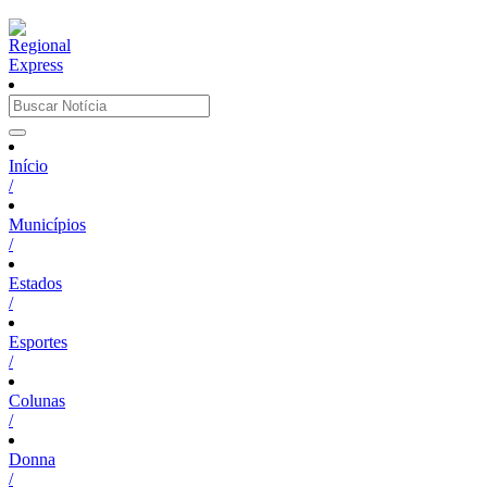
Início
/
Municípios
/
Estados
/
Esportes
/
Colunas
/
Donna
/