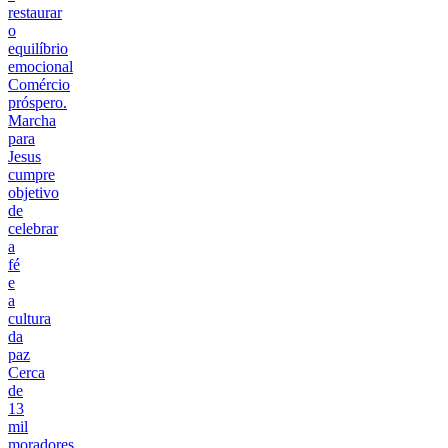
restaurar
o
equilíbrio
emocional
Comércio
próspero.
Marcha
para
Jesus
cumpre
objetivo
de
celebrar
a
fé
e
a
cultura
da
paz
Cerca
de
13
mil
moradores