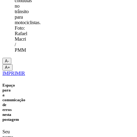
condutas
no
trânsito
para
motociclistas.
Foto:
Rafael
Macri
/
PMM
A-
A+
IMPRIMIR
Espaço
para
a
comunicação
de
erros
nesta
postagem
Seu