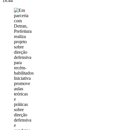
18:44
Iniciativa
promove
aulas
teóricas
e
práticas
sobre
direção
defensiva
e