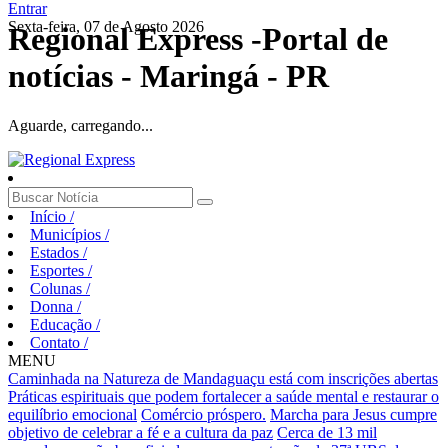
Entrar
Sexta-feira, 07 de Agosto 2026
Regional Express -Portal de
notícias - Maringá - PR
Aguarde, carregando...
Início
/
Municípios
/
Estados
/
Esportes
/
Colunas
/
Donna
/
Educação
/
Contato
/
MENU
Caminhada na Natureza de Mandaguaçu está com inscrições abertas
Práticas espirituais que podem fortalecer a saúde mental e restaurar o
equilíbrio emocional
Comércio próspero.
Marcha para Jesus cumpre
objetivo de celebrar a fé e a cultura da paz
Cerca de 13 mil