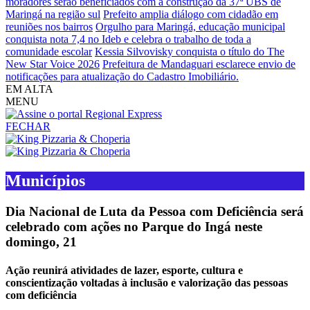
moradores serão beneficiados com a construção da 37ª UBS de
Maringá na região sul
Prefeito amplia diálogo com cidadão em
reuniões nos bairros
Orgulho para Maringá, educação municipal
conquista nota 7,4 no Ideb e celebra o trabalho de toda a
comunidade escolar
Kessia Silvovisky conquista o título do The
New Star Voice 2026
Prefeitura de Mandaguari esclarece envio de
notificações para atualização do Cadastro Imobiliário.
EM ALTA
MENU
FECHAR
Municípios
Dia Nacional de Luta da Pessoa com Deficiência será
celebrado com ações no Parque do Ingá neste
domingo, 21
Ação reunirá atividades de lazer, esporte, cultura e
conscientização voltadas à inclusão e valorização das pessoas
com deficiência