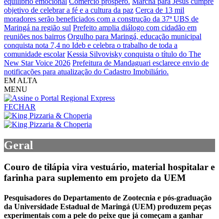
equilíbrio emocional
Comércio próspero.
Marcha para Jesus cumpre
objetivo de celebrar a fé e a cultura da paz
Cerca de 13 mil
moradores serão beneficiados com a construção da 37ª UBS de
Maringá na região sul
Prefeito amplia diálogo com cidadão em
reuniões nos bairros
Orgulho para Maringá, educação municipal
conquista nota 7,4 no Ideb e celebra o trabalho de toda a
comunidade escolar
Kessia Silvovisky conquista o título do The
New Star Voice 2026
Prefeitura de Mandaguari esclarece envio de
notificações para atualização do Cadastro Imobiliário.
EM ALTA
MENU
FECHAR
Geral
Couro de tilápia vira vestuário, material hospitalar e
farinha para suplemento em projeto da UEM
Pesquisadores do Departamento de Zootecnia e pós-graduação
da Universidade Estadual de Maringá (UEM) produzem peças
experimentais com a pele do peixe que já começam a ganhar