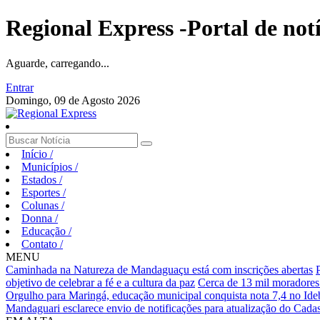
Regional Express -Portal de not
Aguarde, carregando...
Entrar
Domingo, 09 de Agosto 2026
Início
/
Municípios
/
Estados
/
Esportes
/
Colunas
/
Donna
/
Educação
/
Contato
/
MENU
Caminhada na Natureza de Mandaguaçu está com inscrições abertas
objetivo de celebrar a fé e a cultura da paz
Cerca de 13 mil moradores
Orgulho para Maringá, educação municipal conquista nota 7,4 no Ideb
Mandaguari esclarece envio de notificações para atualização do Cadas