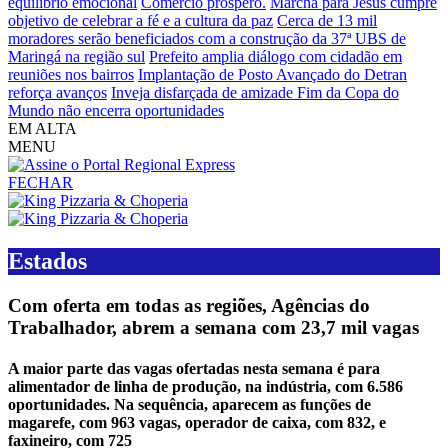
equilíbrio emocional
Comércio próspero.
Marcha para Jesus cumpre
objetivo de celebrar a fé e a cultura da paz
Cerca de 13 mil
moradores serão beneficiados com a construção da 37ª UBS de
Maringá na região sul
Prefeito amplia diálogo com cidadão em
reuniões nos bairros
Implantação de Posto Avançado do Detran
reforça avanços
Inveja disfarçada de amizade
Fim da Copa do
Mundo não encerra oportunidades
EM ALTA
MENU
FECHAR
Estados
Com oferta em todas as regiões, Agências do
Trabalhador, abrem a semana com 23,7 mil vagas
A maior parte das vagas ofertadas nesta semana é para
alimentador de linha de produção, na indústria, com 6.586
oportunidades. Na sequência, aparecem as funções de
magarefe, com 963 vagas, operador de caixa, com 832, e
faxineiro, com 725