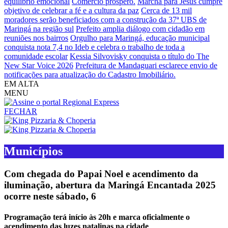
equilíbrio emocional
Comércio próspero.
Marcha para Jesus cumpre
objetivo de celebrar a fé e a cultura da paz
Cerca de 13 mil
moradores serão beneficiados com a construção da 37ª UBS de
Maringá na região sul
Prefeito amplia diálogo com cidadão em
reuniões nos bairros
Orgulho para Maringá, educação municipal
conquista nota 7,4 no Ideb e celebra o trabalho de toda a
comunidade escolar
Kessia Silvovisky conquista o título do The
New Star Voice 2026
Prefeitura de Mandaguari esclarece envio de
notificações para atualização do Cadastro Imobiliário.
EM ALTA
MENU
FECHAR
Municípios
Com chegada do Papai Noel e acendimento da
iluminação, abertura da Maringá Encantada 2025
ocorre neste sábado, 6
Programação terá início às 20h e marca oficialmente o
acendimento das luzes natalinas na cidade