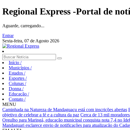
Regional Express -Portal de not
Aguarde, carregando...
Entrar
Sexta-feira, 07 de Agosto 2026
Início
/
Municípios
/
Estados
/
Esportes
/
Colunas
/
Donna
/
Educação
/
Contato
/
MENU
Caminhada na Natureza de Mandaguaçu está com inscrições abertas
objetivo de celebrar a fé e a cultura da paz
Cerca de 13 mil moradores
Orgulho para Maringá, educação municipal conquista nota 7,4 no Ideb
Mandaguari esclarece envio de notificações para atualização do Cadas