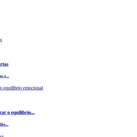
rtas
s e...
ar o equilíbrio...
ão...