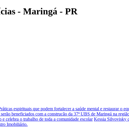
ícias - Maringá - PR
Práticas espirituais que podem fortalecer a saúde mental e restaurar o eq
 serão beneficiados com a construção da 37ª UBS de Maringá na região
 e celebra o trabalho de toda a comunidade escolar
Kessia Silvovisky 
tro Imobiliário.