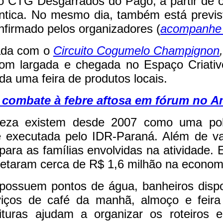
 CTG Desgarrados do Pago, a partir de on
ntica. No mesmo dia, também está previs
nfirmado pelos organizadores (
acompanhe a
ada com o
Circuito Cogumelo Champignon
com largada e chegada no Espaço Criativ
 uma feira de produtos locais.
o combate à febre aftosa em fórum no 
za existem desde 2007 como uma políti
 executada pelo IDR-Paraná. Além de valor
para as famílias envolvidas na atividade
njetaram cerca de R$ 1,6 milhão na econom
possuem pontos de água, banheiros dispon
iços de café da manhã, almoço e feira 
turas ajudam a organizar os roteiros 