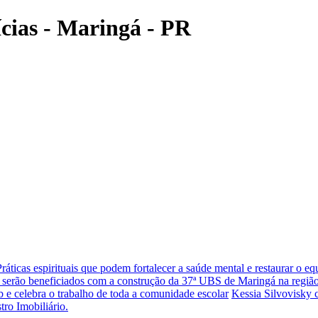
ícias - Maringá - PR
Práticas espirituais que podem fortalecer a saúde mental e restaurar o eq
 serão beneficiados com a construção da 37ª UBS de Maringá na região
 e celebra o trabalho de toda a comunidade escolar
Kessia Silvovisky 
tro Imobiliário.