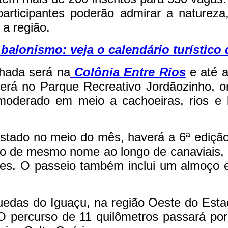
rticipantes poderão admirar a natureza,
a região.
 balonismo: veja o calendário turístic
hada será na
Colônia Entre Rios
e até a
 será no Parque Recreativo Jordãozinho, 
 moderado em meio a cachoeiras, rios e
stado no meio do mês, haverá a 6ª ediçã
io de mesmo nome ao longo de canaviais, 
res. O passeio também inclui um almoço e
edas do Iguaçu, na região Oeste do Est
O percurso de 11 quilômetros passará por 