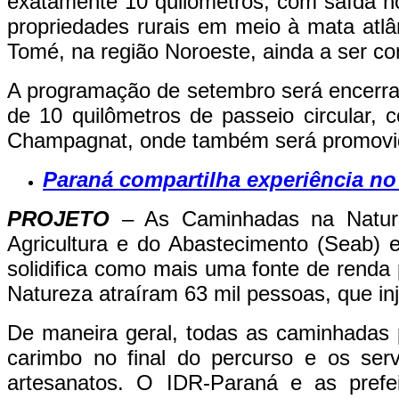
exatamente 10 quilômetros, com saída no
propriedades rurais em meio à mata atlâ
Tomé, na região Noroeste, ainda a ser co
A programação de setembro será encerr
de 10 quilômetros de passeio circular, 
Champagnat, onde também será promovida
Paraná compartilha experiência n
PROJETO
– As Caminhadas na Nature
Agricultura e do Abastecimento (Seab) e
solidifica como mais uma fonte de renda 
Natureza atraíram 63 mil pessoas, que i
De maneira geral, todas as caminhadas 
carimbo no final do percurso e os serv
artesanatos. O IDR-Paraná e as prefei