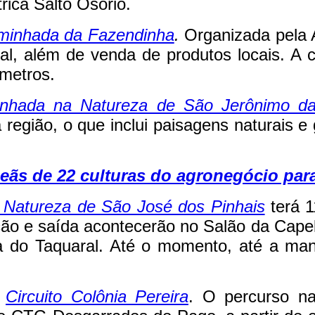
rica Salto Osório.
minhada da Fazendinha
.
Organizada pela 
ial, além de venda de produtos locais. A 
ômetros.
nhada na Natureza de São Jerônimo da
da região, o que inclui paisagens naturais
peãs de 22 culturas do agronegócio pa
Natureza de São José dos Pinhais
terá 1
ção e saída acontecerão no Salão da Cap
na do Taquaral. Até o momento, até a man
o
Circuito Colônia Pereira
. O percurso na