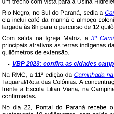
um trecho com vista para a Usina Hidrelét
Rio Negro, no Sul do Paraná, sedia a
Ca
ela inclui café da manhã e almoço colon
largada às 8h para o percurso de 12 quil
Com saída na Igreja Matriz, a
3ª Cami
principais atrativos as terras indígenas 
quilômetros de extensão.
VBP 2023: confira as cidades cam
Na RMC, a 11ª edição da
Caminhada na 
Taquaral/Rota das Colônias. A concentra
frente a Escola Lilian Viana, na Campi
confirmadas.
No dia 22, Pontal do Paraná recebe 