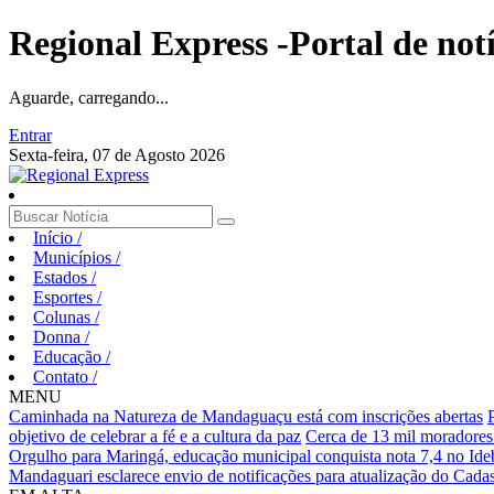
Regional Express -Portal de not
Aguarde, carregando...
Entrar
Sexta-feira, 07 de Agosto 2026
Início
/
Municípios
/
Estados
/
Esportes
/
Colunas
/
Donna
/
Educação
/
Contato
/
MENU
Caminhada na Natureza de Mandaguaçu está com inscrições abertas
objetivo de celebrar a fé e a cultura da paz
Cerca de 13 mil moradores
Orgulho para Maringá, educação municipal conquista nota 7,4 no Ideb
Mandaguari esclarece envio de notificações para atualização do Cadas