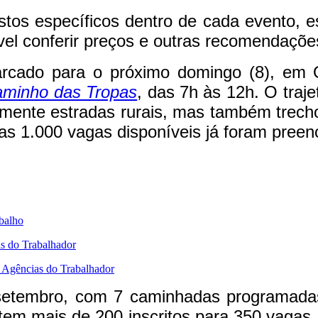
stos específicos dentro de cada evento, 
el conferir preços e outras recomendaçõe
rcado para o próximo domingo (8), em Q
Caminho das Tropas
, das 7h às 12h. O traj
almente estradas rurais, mas também trech
das 1.000 vagas disponíveis já foram preen
abalho
s do Trabalhador
s Agências do Trabalhador
etembro, com 7 caminhadas programadas
tem mais de 200 inscritos para 350 vagas