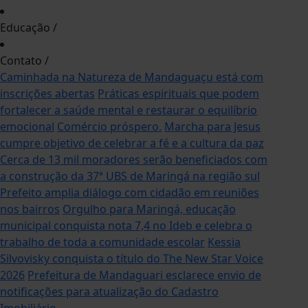
Educação
/
Contato
/
Caminhada na Natureza de Mandaguaçu está com
inscrições abertas
Práticas espirituais que podem
fortalecer a saúde mental e restaurar o equilíbrio
emocional
Comércio próspero.
Marcha para Jesus
cumpre objetivo de celebrar a fé e a cultura da paz
Cerca de 13 mil moradores serão beneficiados com
a construção da 37ª UBS de Maringá na região sul
Prefeito amplia diálogo com cidadão em reuniões
nos bairros
Orgulho para Maringá, educação
municipal conquista nota 7,4 no Ideb e celebra o
trabalho de toda a comunidade escolar
Kessia
Silvovisky conquista o título do The New Star Voice
2026
Prefeitura de Mandaguari esclarece envio de
notificações para atualização do Cadastro
Imobiliário.