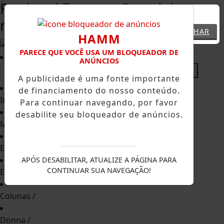
Regional Express -Portal de
Entrar
notícias - Maringá - PR
FECHAR
HAMM
PARECE QUE VOCÊ USA UM BLOQUEADOR DE
ANÚNCIOS
A publicidade é uma fonte importante
de financiamento do nosso conteúdo.
Início
/
Para continuar navegando, por favor
desabilite seu bloqueador de anúncios.
Municípios
/
Estados
/
APÓS DESABILITAR, ATUALIZE A PÁGINA PARA
CONTINUAR SUA NAVEGAÇÃO!
Esportes
/
Colunas
/
Donna
/