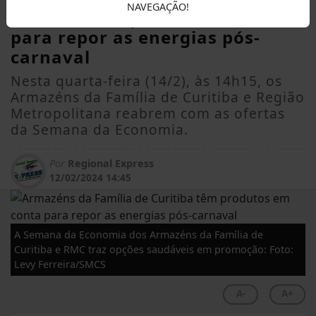
NAVEGAÇÃO!
Curitiba têm produtos em conta
para repor as energias pós-
carnaval
Nesta quarta-feira (14/2), às 14h15, os
Armazéns da Família de Curitiba e Região
Metropolitana reabrem com as ofertas
da Semana da Economia.
Por
Regional Express
12/02/2024 14:45
A Semana da Economia dos Armazéns da Família de
Curitiba e RMC traz opções saudáveis em promoção: Foto:
Levy Ferreira/SMCS
A-
A+