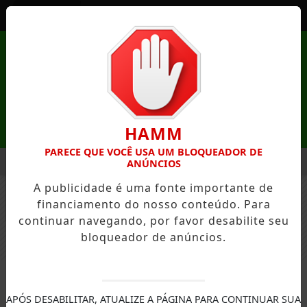
Entrar
HAMM
PARECE QUE VOCÊ USA UM BLOQUEADOR DE
MENU
REZA DE MANDAGUAÇU ESTÁ COM INSCRIÇÕES ABERTAS
I
ANÚNCIOS
A publicidade é uma fonte importante de
EM ALTA
financiamento do nosso conteúdo. Para
FECHAR
continuar navegando, por favor desabilite seu
bloqueador de anúncios.
MUNICÍPIOS
APÓS DESABILITAR, ATUALIZE A PÁGINA PARA CONTINUAR SUA
Armazéns da Família de