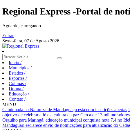
Regional Express -Portal de not
Aguarde, carregando...
Entrar
Sexta-feira, 07 de Agosto 2026
Início
/
Municípios
/
Estados
/
Esportes
/
Colunas
/
Donna
/
Educação
/
Contato
/
MENU
Caminhada na Natureza de Mandaguaçu está com inscrições abertas
objetivo de celebrar a fé e a cultura da paz
Cerca de 13 mil moradores
Orgulho para Maringá, educação municipal conquista nota 7,4 no Ideb
Mandaguari esclarece envio de notificações para atualização do Cadas