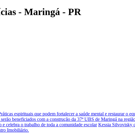
ícias - Maringá - PR
Práticas espirituais que podem fortalecer a saúde mental e restaurar o eq
 serão beneficiados com a construção da 37ª UBS de Maringá na região
 e celebra o trabalho de toda a comunidade escolar
Kessia Silvovisky 
tro Imobiliário.