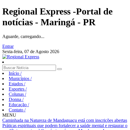
Regional Express -Portal de
notícias - Maringá - PR
Aguarde, carregando...
Entrar
Sexta-feira, 07 de Agosto 2026
Início
/
Municípios
/
Estados
/
Esportes
/
Colunas
/
Donna
/
Educação
/
Contato
/
MENU
Caminhada na Natureza de Mandaguaçu está com inscrições abertas
Práticas espirituais que podem fortalecer a saúde mental e restaurar o