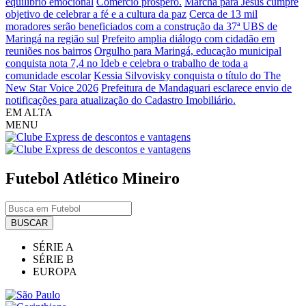
equilíbrio emocional
Comércio próspero.
Marcha para Jesus cumpre
objetivo de celebrar a fé e a cultura da paz
Cerca de 13 mil
moradores serão beneficiados com a construção da 37ª UBS de
Maringá na região sul
Prefeito amplia diálogo com cidadão em
reuniões nos bairros
Orgulho para Maringá, educação municipal
conquista nota 7,4 no Ideb e celebra o trabalho de toda a
comunidade escolar
Kessia Silvovisky conquista o título do The
New Star Voice 2026
Prefeitura de Mandaguari esclarece envio de
notificações para atualização do Cadastro Imobiliário.
EM ALTA
MENU
Futebol
Atlético Mineiro
BUSCAR
SÉRIE A
SÉRIE B
EUROPA