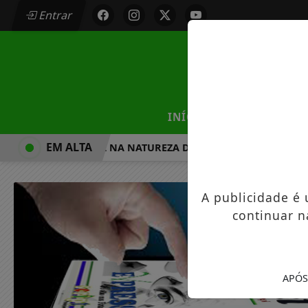
Entrar
/
INÍCIO
MUNICÍPIOS
EM ALTA
CAMINHADA NA NATUREZA DE MANDAGUAÇU ESTÁ COM 
A publicidade é
continuar n
APÓS