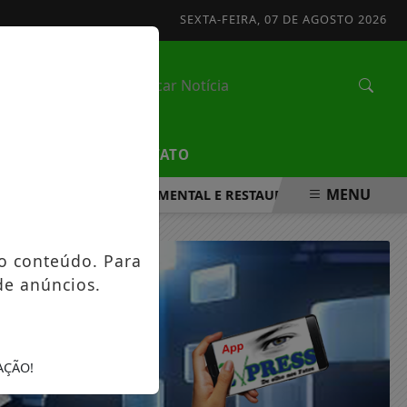
SEXTA-FEIRA, 07 DE AGOSTO 2026
/
EDUCAÇÃO
CONTATO
MENU
FORTALECER A SAÚDE MENTAL E RESTAURAR O EQUILÍBRIO E
o conteúdo. Para
de anúncios.
AÇÃO!