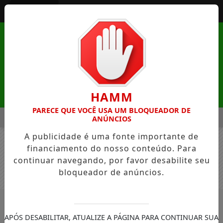
Entrar
HAMM
PARECE QUE VOCÊ USA UM BLOQUEADOR DE
MENU
NA NATUREZA DE MANDAGUAÇU ESTÁ COM INSCRIÇÕES ABER
ANÚNCIOS
A publicidade é uma fonte importante de
EM ALTA
financiamento do nosso conteúdo. Para
continuar navegando, por favor desabilite seu
bloqueador de anúncios.
/NOTÍCIAS
#TRAJETORIA
APÓS DESABILITAR, ATUALIZE A PÁGINA PARA CONTINUAR SUA
BUSCAR