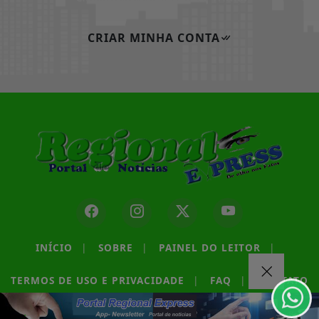
CRIAR MINHA CONTA
Termos de Uso e Privacidade
Esse site utiliza cookies para melhorar sua
experiência de navegação. Ao continuar o acesso,
INÍCIO
|
SOBRE
|
PAINEL DO LEITOR
|
entendemos que você concorda com nossos Termos
de Uso e Privacidade.
TERMOS DE USO E PRIVACIDADE
|
FAQ
|
CONTATO
PARA MAIS INFORMAÇÕES,
ACESSE NOSSOS TERMOS
CLICANDO AQUI