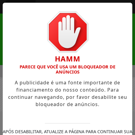
Entrar
HAMM
PARECE QUE VOCÊ USA UM BLOQUEADOR DE
MENU
NA NATUREZA DE MANDAGUAÇU ESTÁ COM INSCRIÇÕES ABE
ANÚNCIOS
A publicidade é uma fonte importante de
EM ALTA
financiamento do nosso conteúdo. Para
continuar navegando, por favor desabilite seu
bloqueador de anúncios.
/NOTÍCIAS
#TERAPIAOCUPACIONAL
BUSCAR
APÓS DESABILITAR, ATUALIZE A PÁGINA PARA CONTINUAR SUA