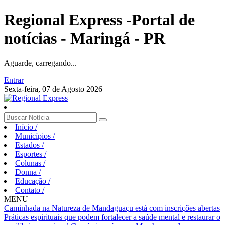
Regional Express -Portal de
notícias - Maringá - PR
Aguarde, carregando...
Entrar
Sexta-feira, 07 de Agosto 2026
Início
/
Municípios
/
Estados
/
Esportes
/
Colunas
/
Donna
/
Educação
/
Contato
/
MENU
Caminhada na Natureza de Mandaguaçu está com inscrições abertas
Práticas espirituais que podem fortalecer a saúde mental e restaurar o