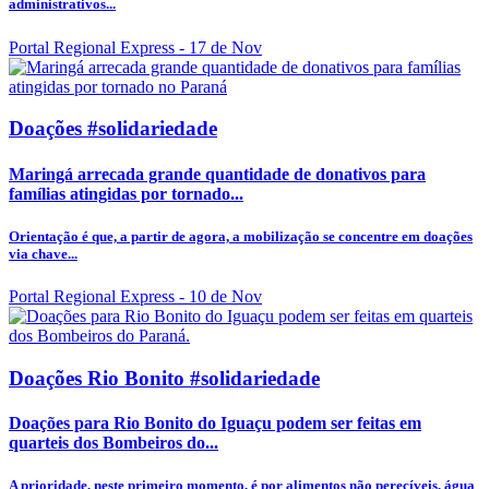
administrativos...
Portal Regional Express
- 17 de Nov
Doações #solidariedade
Maringá arrecada grande quantidade de donativos para
famílias atingidas por tornado...
Orientação é que, a partir de agora, a mobilização se concentre em doações
via chave...
Portal Regional Express
- 10 de Nov
Doações Rio Bonito #solidariedade
Doações para Rio Bonito do Iguaçu podem ser feitas em
quarteis dos Bombeiros do...
A prioridade, neste primeiro momento, é por alimentos não perecíveis, água