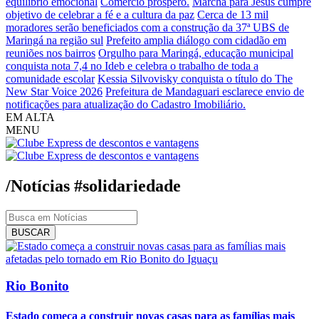
equilíbrio emocional
Comércio próspero.
Marcha para Jesus cumpre
objetivo de celebrar a fé e a cultura da paz
Cerca de 13 mil
moradores serão beneficiados com a construção da 37ª UBS de
Maringá na região sul
Prefeito amplia diálogo com cidadão em
reuniões nos bairros
Orgulho para Maringá, educação municipal
conquista nota 7,4 no Ideb e celebra o trabalho de toda a
comunidade escolar
Kessia Silvovisky conquista o título do The
New Star Voice 2026
Prefeitura de Mandaguari esclarece envio de
notificações para atualização do Cadastro Imobiliário.
EM ALTA
MENU
/Notícias
#solidariedade
BUSCAR
Rio Bonito
Estado começa a construir novas casas para as famílias mais