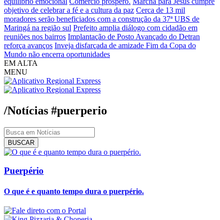
equilíbrio emocional
Comércio próspero.
Marcha para Jesus cumpre
objetivo de celebrar a fé e a cultura da paz
Cerca de 13 mil
moradores serão beneficiados com a construção da 37ª UBS de
Maringá na região sul
Prefeito amplia diálogo com cidadão em
reuniões nos bairros
Implantação de Posto Avançado do Detran
reforça avanços
Inveja disfarçada de amizade
Fim da Copa do
Mundo não encerra oportunidades
EM ALTA
MENU
/Notícias
#puerperio
BUSCAR
Puerpério
O que é e quanto tempo dura o puerpério.