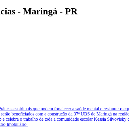
ícias - Maringá - PR
Práticas espirituais que podem fortalecer a saúde mental e restaurar o eq
 serão beneficiados com a construção da 37ª UBS de Maringá na região
 e celebra o trabalho de toda a comunidade escolar
Kessia Silvovisky 
tro Imobiliário.