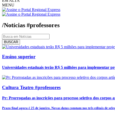
EM ALTA
MENU
/Notícias
#professores
BUSCAR
Ensino superior
Universidades estaduais terão R$ 5 milhões para implementar pr
Cultura Teatro #professores
Pr: Prorrogadas as inscrições para processo seletivo dos corpos art
Prazo final agora é 25 de janeiro. Novas datas constam nos três editais de seleç