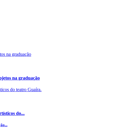
ojetos na graduação
ísticos do...
ão...