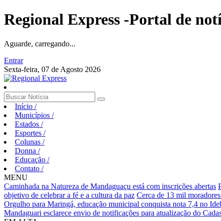
Regional Express -Portal de not
Aguarde, carregando...
Entrar
Sexta-feira, 07 de Agosto 2026
Início
/
Municípios
/
Estados
/
Esportes
/
Colunas
/
Donna
/
Educação
/
Contato
/
MENU
Caminhada na Natureza de Mandaguaçu está com inscrições abertas
objetivo de celebrar a fé e a cultura da paz
Cerca de 13 mil moradores
Orgulho para Maringá, educação municipal conquista nota 7,4 no Ideb
Mandaguari esclarece envio de notificações para atualização do Cadas