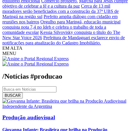
equilíbrio emocional
Comércio próspero.
Marcha para Jesus cumpre
objetivo de celebrar a fé e a cultura da paz
Cerca de 13 mil
moradores serão beneficiados com a construção da 37ª UBS de
Maringá na região sul
Prefeito amplia diálogo com cidadão em
reuniões nos bairros
Orgulho para Maringá, educação municipal
conquista nota 7,4 no Ideb e celebra o trabalho de toda a
comunidade escolar
Kessia Silvovisky conquista o título do The
New Star Voice 2026
Prefeitura de Mandaguari esclarece envio de
notificações para atualização do Cadastro Imobiliário.
EM ALTA
MENU
/Notícias
#producao
BUSCAR
Produção audiovisual
Giovanna Infante: Brasileira que brilha na Produção