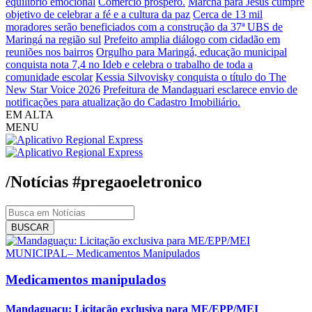
equilíbrio emocional
Comércio próspero.
Marcha para Jesus cumpre
objetivo de celebrar a fé e a cultura da paz
Cerca de 13 mil
moradores serão beneficiados com a construção da 37ª UBS de
Maringá na região sul
Prefeito amplia diálogo com cidadão em
reuniões nos bairros
Orgulho para Maringá, educação municipal
conquista nota 7,4 no Ideb e celebra o trabalho de toda a
comunidade escolar
Kessia Silvovisky conquista o título do The
New Star Voice 2026
Prefeitura de Mandaguari esclarece envio de
notificações para atualização do Cadastro Imobiliário.
EM ALTA
MENU
/Notícias
#pregaoeletronico
BUSCAR
Medicamentos manipulados
Mandaguaçu: Licitação exclusiva para ME/EPP/MEI