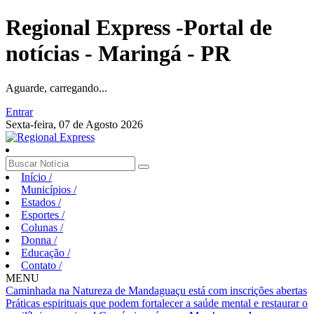
Regional Express -Portal de
notícias - Maringá - PR
Aguarde, carregando...
Entrar
Sexta-feira, 07 de Agosto 2026
Início
/
Municípios
/
Estados
/
Esportes
/
Colunas
/
Donna
/
Educação
/
Contato
/
MENU
Caminhada na Natureza de Mandaguaçu está com inscrições abertas
Práticas espirituais que podem fortalecer a saúde mental e restaurar o